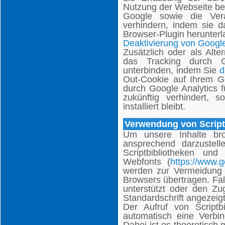
Nutzung der Webseite bez
Google sowie die Ver
verhindern, indem sie d
Browser-Plugin herunterl
Deaktivierung von Google
Zusätzlich oder als Alt
das Tracking durch G
unterbinden, indem Sie
d
Out-Cookie auf Ihrem Ger
durch Google Analytics 
zukünftig verhindert,
installiert bleibt.
Verwendung von Script
Um unsere Inhalte bro
ansprechend darzustel
Scriptbibliotheken und
Webfonts (
https://www.
werden zur Vermeidung
Browsers übertragen. Fal
unterstützt oder den Zug
Standardschrift angezeigt
Der Aufruf von Scriptbi
automatisch eine Verbin
Dabei ist es theoretisch 