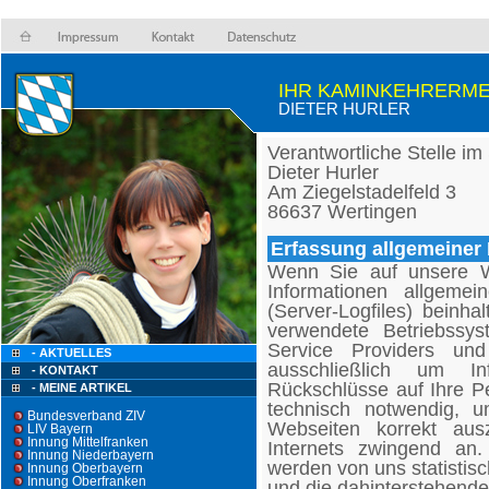
IHR KAMINKEHRERME
DIETER HURLER
Verantwortliche Stelle im
Dieter Hurler
Am Ziegelstadelfeld 3
86637 Wertingen
Erfassung allgemeiner 
Wenn Sie auf unsere W
Informationen allgemei
(Server-Logfiles) beinh
verwendete Betriebssy
Service Providers und
- AKTUELLES
ausschließlich um In
- KONTAKT
Rückschlüsse auf Ihre P
- MEINE ARTIKEL
technisch notwendig, 
Bundesverband ZIV
Webseiten korrekt aus
LIV Bayern
Innung Mittelfranken
Internets zwingend an
Innung Niederbayern
werden von uns statistisc
Innung Oberbayern
Innung Oberfranken
und die dahinterstehende